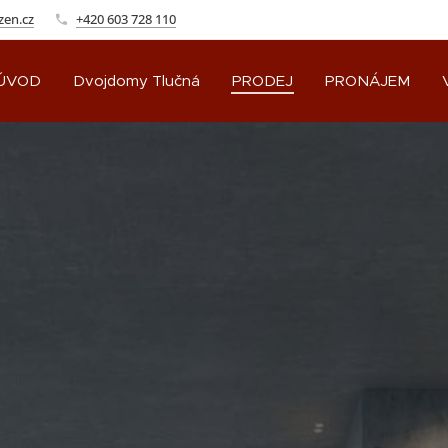
zen.cz
+420 603 728 110
ÚVOD
Dvojdomy Tlučná
PRODEJ
PRONÁJEM