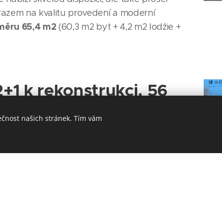
razem na kvalitu provedení a moderní
měru 65,4 m2
(60,3 m2 byt + 4,2 m2 lodžie +
+1 k rekonstrukci, 56
ečnost našich stránek. Tím vám
k vyklizení a kompletní rekonstrukci.
určený
e 56 m2.
Dispozičně sestává z předsíně, ze
chyně, a do dvou vzájemně průchozích
bytové jádro se samostatným WC a
Teplá
je ještě provizorní kuchyňský kout.