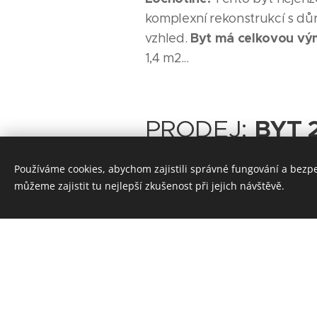
komplexní rekonstrukcí s dů
Byt má celkovou vý
vzhled.
1,4 m2...
PRODEJ:
BYT 2
m2, Dýšina
Používáme cookies, abychom zajistili správné fungování a bezp
můžeme zajistit tu nejlepší zkušenost při jejich návštěvě.
09.04.2026
Předmětem prodeje je byt 
BYT 2+1 je o celkové výměř
které je vstup do bývalé ku
pokojů. V předsíni je dále 
koupelnou. V rámci předsíně 
voda zajištěna...