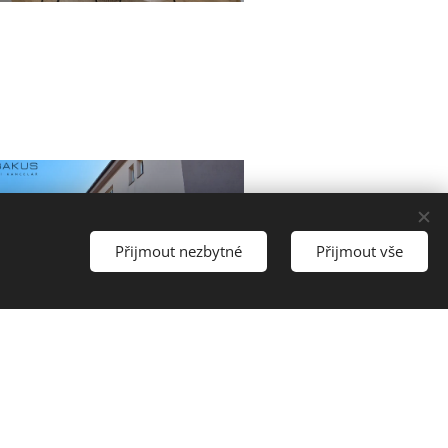
Přijmout nezbytné
Přijmout vše