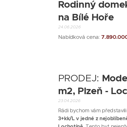
Rodinný domek 
na Bílé Hoře
24.06.2026
7.890.000
Nabídková cena:
PRODEJ:
Moder
m2, Plzeň - Lo
23.04.2026
Rádi bychom vám představili
3+kk/L v jedné z nejoblíbeněj
Lochotíně.
Tento byt nejenže 