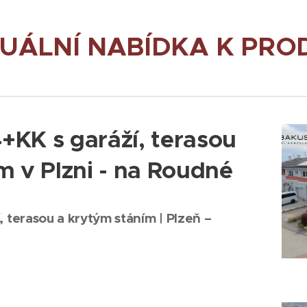
UÁLNÍ NABÍDKA K PROD
KK s garáží, terasou
m v Plzni - na Roudné
 terasou a krytým stáním | Plzeň –