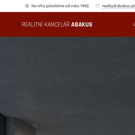
Na trhu působíme od roku 1992.
reality@abakus-pl
REALITNÍ KANCELÁŘ
ABAKUS