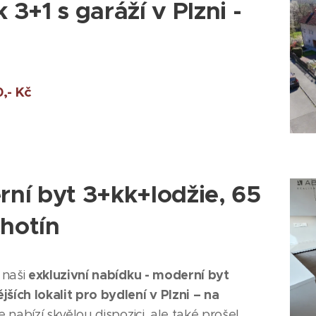
3+1 s garáží v Plzni -
,- Kč
ní byt 3+kk+lodžie, 65
chotín
exkluzivní nabídku - moderní byt
 naši
ších lokalit pro bydlení v Plzni – na
nabízí skvělou dispozici, ale také prošel