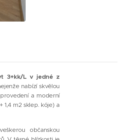
yt 3+kk/L v jedné z
ejenže nabízí skvělou
u provedení a moderní
 1,4 m2 sklep. kóje) a
 veškerou občanskou
. V těsné blízkosti je