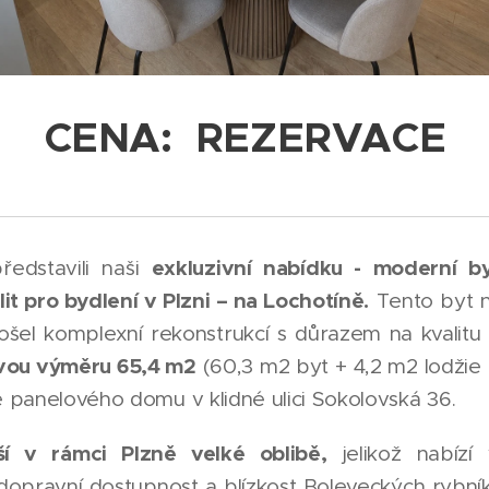
CENA:
REZERVACE
exkluzivní nabídku - moderní b
edstavili naši
lit pro bydlení v Plzni – na Lochotíně.
Tento byt n
prošel komplexní rekonstrukcí s důrazem na kvalit
vou výměru 65,4 m2
(60,3 m2 byt + 4,2 m2 lodžie +
e panelového domu v klidné ulici Sokolovská 36.
ěší v rámci Plzně velké oblibě,
jelikož nabízí
opravní dostupnost a blízkost Boleveckých rybníků