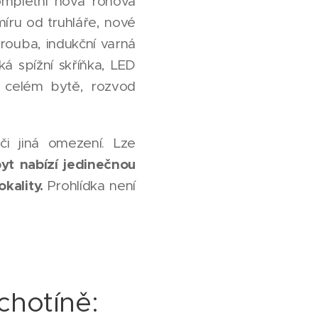
ompletní nová rohová
íru od truhláře, nové
rouba, indukční varná
ká spížní skříňka, LED
 v celém bytě, rozvod
i jiná omezení. Lze
yt nabízí jedinečnou
okality.
Prohlídka není
chotíně: