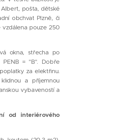
Albert, pošta, dětské
dní obchvat Plzně, či
je vzdálena pouze 250
vá okna, střecha po
ý - PENB = "B". Dobře
poplatky za elektřinu.
klidnou a příjemnou
čanskou vybaveností a
ní od interiérového
ch. koutem (20,3 m2),