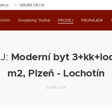
zen.cz
+420 603 728 110
ÚVOD
Dvojdomy Tlučná
PRODEJ
PRONÁJEM
J:
Moderní byt 3+kk+lod
m2, Plzeň - Lochotín
23.04.2026