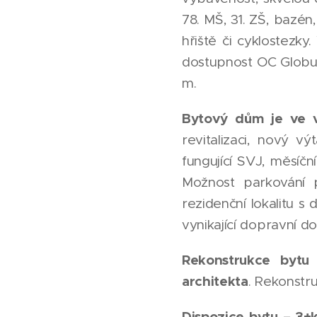
78. MŠ, 31. ZŠ, bazé
hřiště či cyklostezk
dostupnost OC Globus
m.
Bytový dům je ve 
revitalizaci, nový v
fungující SVJ, měsíčn
Možnost parkování 
rezidenční lokalitu 
vynikající dopravní 
Rekonstrukce bytu 
architekta
. Rekonstr
Dispozice bytu – 3+k