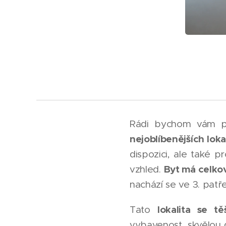
Rádi bychom vám př
nejoblíbenějších loka
dispozici, ale také 
Byt má celko
vzhled.
nachází se ve 3. patř
lokalita se t
Tato
vybavenost, skvělou d