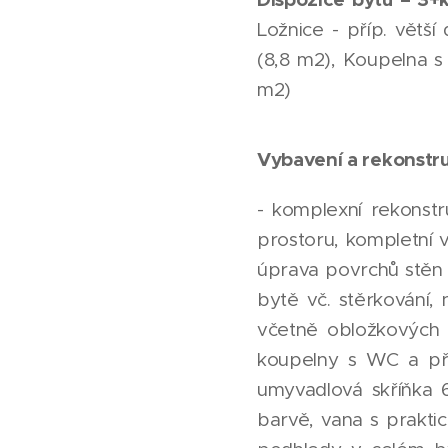
Ložnice - příp. větší
(8,8 m2), Koupelna s 
m2)
Vybavení a rekonstr
- komplexní rekonstr
prostoru, kompletní 
úprava povrchů stěn (
bytě vč. stěrkování,
včetně obložkových 
koupelny s WC a pří
umyvadlová skříňka 6
barvě, vana s prakt