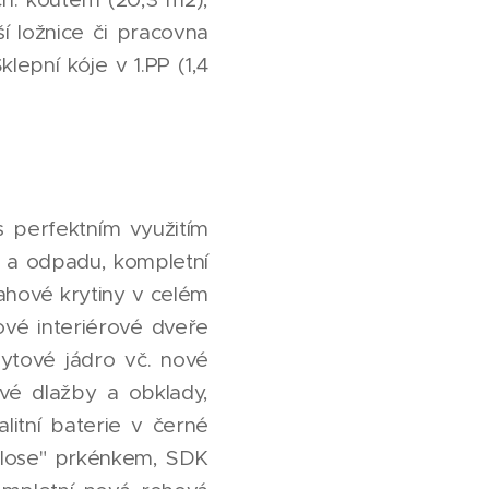
ší ložnice či pracovna
lepní kóje v 1.PP (1,4
s perfektním využitím
y a odpadu, kompletní
lahové krytiny v celém
ové interiérové dveře
ytové jádro vč. nové
vé dlažby a obklady,
litní baterie v černé
close" prkénkem, SDK