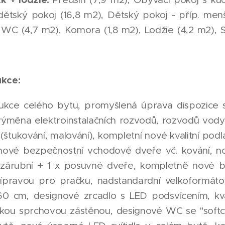
 dětský pokoj (16,8 m2), Dětský pokoj - příp. men
WC (4,7 m2), Komora (1,8 m2), Lodžie (4,2 m2), Sk
ukce:
ukce celého bytu, promyšlená úprava dispozice 
výměna elektroinstalačních rozvodů, rozvodů vod
štukování, malování), kompletní nové kvalitní pod
 nové bezpečnostní vchodové dveře vč. kování, n
zárubní + 1 x posuvné dveře, kompletně nové b
pravou pro pračku, nadstandardní velkoformáto
0 cm, designové zrcadlo s LED podsvícením, kva
ickou sprchovou zástěnou, designové WC se "soft