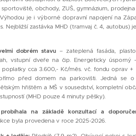
n, sportoviště, obchody, ZUŠ, gymnázium, prodejna 
y. Výhodou je i výborné dopravní napojení na Zápa
. Nejbližší zastávka MHD (tramvaj č. 4, autobus) 
velmi dobrém stavu
– zateplená fasáda, plasto
ýtah, vstupní dveře na čip. Energeticky úsporn
í poplatky cca 3.600,- Kč/měs. vč. fondu oprav + 
přímo před domem na parkovišti. Jedná se o 
s dětským hřištěm a MŠ v sousedství, kompletní ob
dostupností (MHD pouze 4 minuty pěšky).
probíhala na základě konzultací a doporuče
ukce byla provedena v roce 2025-2026.
k + lodžie:
Předsíň (7,9 m2), Obývací pokoj s ku