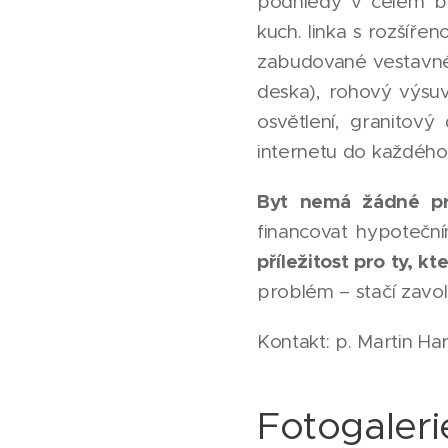
podhledy v celém by
kuch. linka s rozšíř
zabudované vestavné 
deska), rohový výsuvn
osvětlení, granitový
internetu do každého 
Byt nemá žádné pr
financovat hypoteč
příležitost pro ty, k
problém – stačí zavol
Kontakt: p. Martin H
Fotogaleri