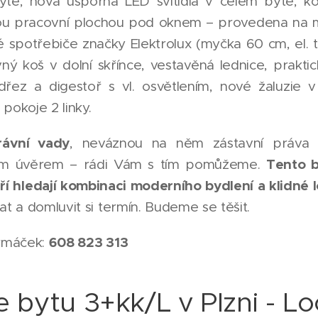
tě, nová úsporná LED svítidla v celém bytě, k
enou pracovní plochou pod oknem – provedena na m
spotřebiče značky Elektrolux (myčka 60 cm, el. t
ý koš v dolní skřínce, vestavěná lednice, praktic
 dřez a digestoř s vl. osvětlením, nové žaluzie
pokoje 2 linky.
ávní vady
, neváznou na něm zástavní práva č
Tento b
ním úvěrem – rádi Vám s tím pomůžeme.
teří hledají kombinaci moderního bydlení a klidné l
at a domluvit si termín. Budeme se těšit.
608 823 313
armáček:
e bytu 3+kk/L v Plzni - Lo