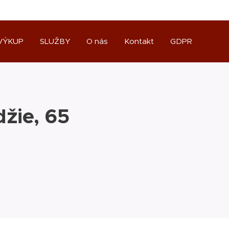
VÝKUP
SLUŽBY
O nás
Kontakt
GDPR
žie, 65