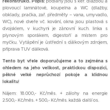
rekonstrukci. Popis:
podlahy jsou s ker. dlažbou a
plovoucí laminátové, koupelna a WC (dlažby,
obklady, pračka, zař. předměty – vana, umyvadlo,
WC), nové dveře vč. kování, okna jsou plastová s
dvojsklem, v kuchyni je zánovní kuch. linka s
plynovým sporákem, digestoří a místem pro
myčku. Vytápění je ústřední s dálkovým zdrojem,
příprava TUV dálková.
Tento byt vřele doporučujeme a to zejména s
ohledem na jeho velikost, praktickou dispozici,
pěkné velké neprůchozí pokoje a klidnou
lokalitu
!
Nájem: 18.000,- Kč/měs. + zálohy na energie
2.500,- Kč/měs. + 500,- Kč/měs. každá další os.