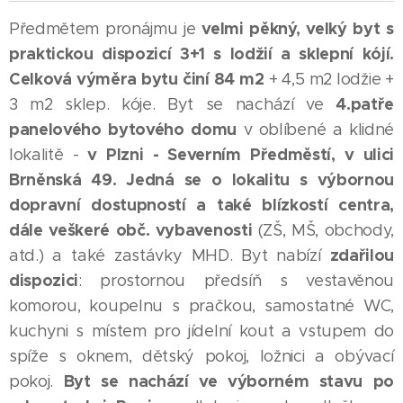
velmi pěkný, velký byt s
Předmětem pronájmu je
praktickou dispozicí 3+1 s lodžií a sklepní kójí.
Celková výměra bytu činí 84 m2
+ 4,5 m2 lodžie +
4.patře
3 m2 sklep. kóje. Byt se nachází ve
panelového bytového domu
v oblíbené a klidné
v Plzni - Severním Předměstí, v ulici
lokalitě -
Brněnská 49. Jedná se o lokalitu s výbornou
dopravní dostupností a také blízkostí centra,
dále veškeré obč. vybavenosti
(ZŠ, MŠ, obchody,
zdařilou
atd.) a také zastávky MHD. Byt nabízí
dispozici
: prostornou předsíň s vestavěnou
komorou, koupelnu s pračkou, samostatné WC,
kuchyni s místem pro jídelní kout a vstupem do
spíže s oknem, dětský pokoj, ložnici a obývací
Byt se nachází ve výborném stavu po
pokoj.