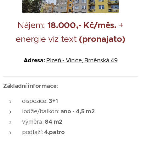
Nájem:
18
.000,- Kč/měs.
+
energie viz text
(pronajato)
Adresa:
Plzeň - Vinice, Brněnská 49
Základní informace:
3
+1
dispozice:
ano - 4,5 m2
lodžie/balkon:
84
m2
výměra:
4.patro
podlaží: